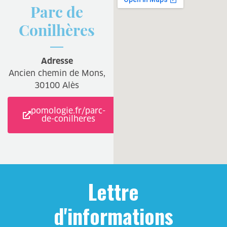
Parc de
Conilhères
Adresse
Ancien chemin de Mons,
30100 Alès
pomologie.fr/parc-
de-conilheres
Lettre
d'informations