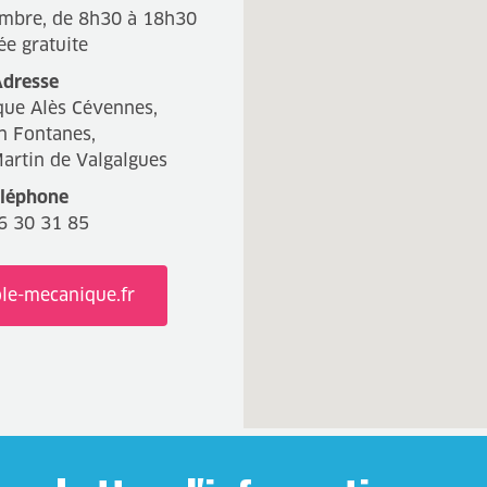
mbre, de 8h30 à 18h30
ée gratuite
dresse
que Alès Cévennes,
n Fontanes,
artin de Valgalgues
léphone
6 30 31 85
e-mecanique.fr