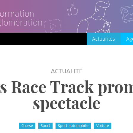
nformation
glomération
Actualités
Ag
ACTUALITÉ
s Race Track prom
spectacle
Course
Sport
Sport automobile
Voiture