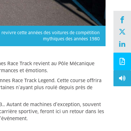
a revivre cette années des voitures de compétition
mythiques des années 1980
nes Race Track revient au Pôle Mécanique
rmances et émotions.
nnes Race Track Legend. Cette course offrira
taines n’ayant plus roulé depuis près de
73… Autant de machines d’exception, souvent
arrière sportive, feront ici un retour dans les
l’événement.