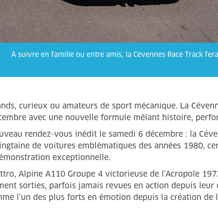
À suivre en famille ou entre amis, la Cévennes Race Track fer
ands, curieux ou amateurs de sport mécanique. La Céven
cembre avec une nouvelle formule mêlant histoire, perfo
ouveau rendez-vous inédit le samedi 6 décembre : la Céve
vingtaine de voitures emblématiques des années 1980, cer
démonstration exceptionnelle.
attro, Alpine A110 Groupe 4 victorieuse de l’Acropole 19
ent sorties, parfois jamais revues en action depuis leur c
e l’un des plus forts en émotion depuis la création de 