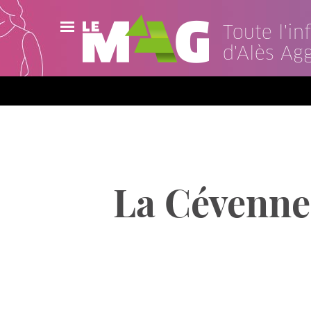
Toute l'i
d'Alès Ag
Actualités
Agenda
Publications
Vidéos
La Cévenne
Contact