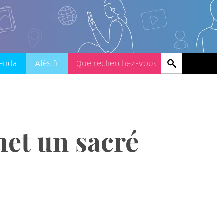
enda
Alès.fr
et un sacré