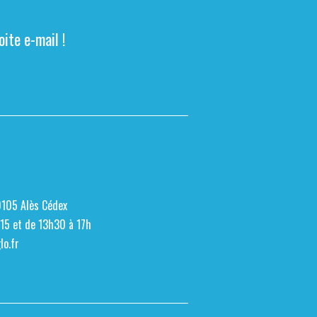
ite e-mail !
0105 Alès Cédex
h15 et de 13h30 à 17h
o.fr