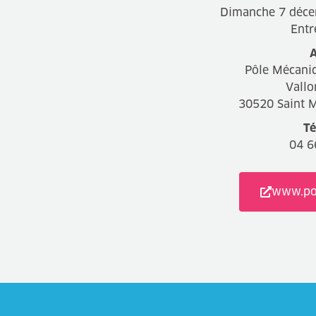
Dimanche 7 déce
Entr
A
Pôle Mécani
Vallo
30520 Saint M
Té
04 6
www.pol