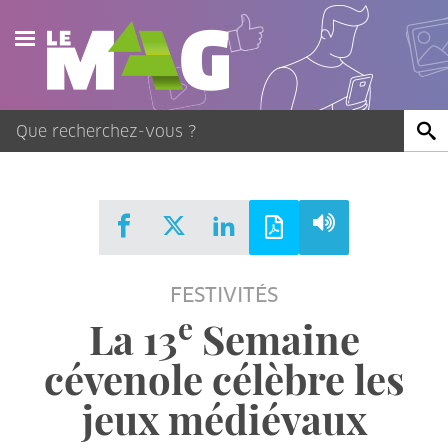
Actualités
Agenda
Publications
Vidéos
FESTIVITÉS
Contact
e
La 13
Semaine
cévenole célèbre les
jeux médiévaux