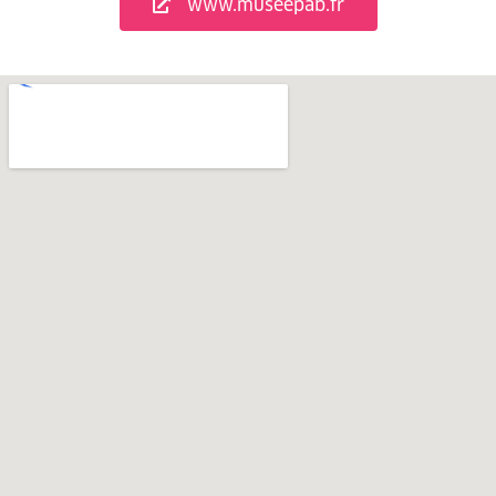
www.museepab.fr