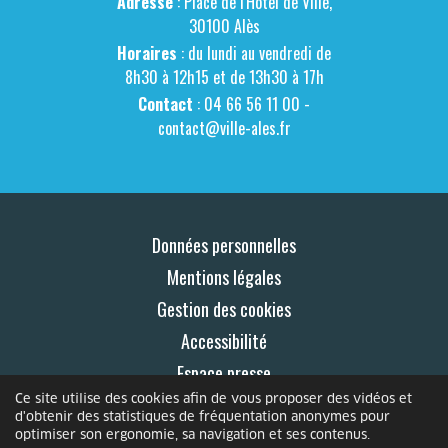
Adresse
: Place de l'Hôtel de Ville,
30100 Alès
Horaires
: du lundi au vendredi de
8h30 à 12h15 et de 13h30 à 17h
Contact
: 04 66 56 11 00 -
contact@ville-ales.fr
Données personnelles
Mentions légales
Gestion des cookies
Accessibilité
Espace presse
Ce site utilise des cookies afin de vous proposer des vidéos et
Contact
d'obtenir des statistiques de fréquentation anonymes pour
optimiser son ergonomie, sa navigation et ses contenus.
© 2026 Le Mag