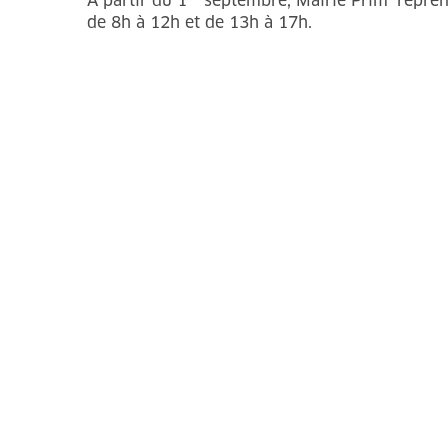
À partir du 1
septembre, Mairie Prim’ reprend
de 8h à 12h et de 13h à 17h.