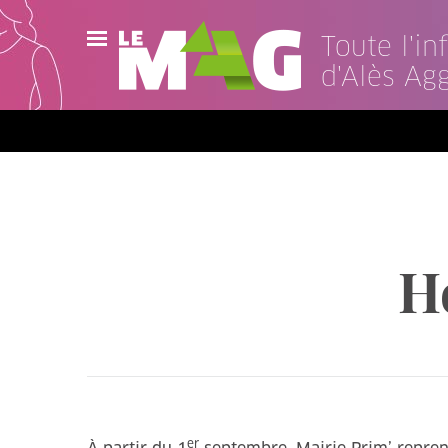
Toute l'i
d'Alès Ag
Actualités
Agenda
Publications
Vidéos
H
Contact
er