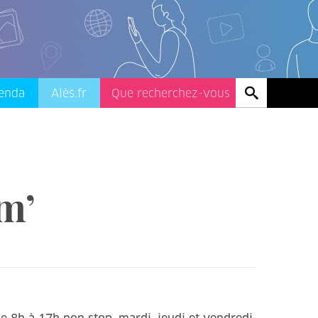
enda
Alès.fr
m’