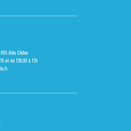
0105 Alès Cédex
h15 et de 13h30 à 17h
o.fr
s