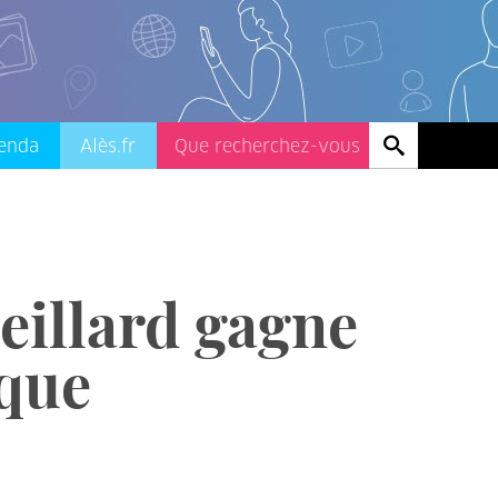
enda
Alès.fr
eillard gagne
que