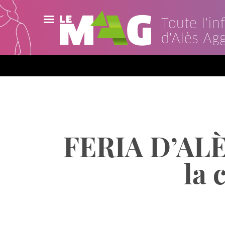
Toute l'i
d'Alès Ag
Actualités
Agenda
Publications
Vidéos
FERIA D’ALÈS
Contact
la