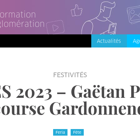
nformation
glomération
Actualités
Ag
FESTIVITÉS
 2023 – Gaëtan P
 course Gardonnen
Feria
Fête