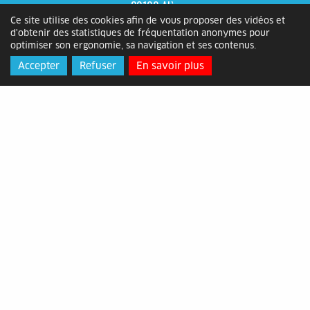
30100 Alès
Ce site utilise des cookies afin de vous proposer des vidéos et
Horaires
: du lundi au vendredi de
d'obtenir des statistiques de fréquentation anonymes pour
8h30 à 12h15 et de 13h30 à 17h
optimiser son ergonomie, sa navigation et ses contenus.
Contact
: 04 66 56 11 00 -
Accepter
Refuser
En savoir plus
contact@ville-ales.fr
Données personnelles
Mentions légales
Gestion des cookies
Accessibilité
Espace presse
Contact
© 2026 Le Mag