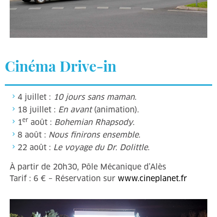
Cinéma Drive-in
4 juillet :
10 jours sans maman
.
18 juillet :
En avant
(animation).
er
1
août :
Bohemian Rhapsody
.
8 août :
Nous finirons ensemble
.
22 août :
Le voyage du Dr. Dolittle
.
À partir de 20h30, Pôle Mécanique d’Alès
Tarif : 6 € – Réservation sur
www.cineplanet.fr