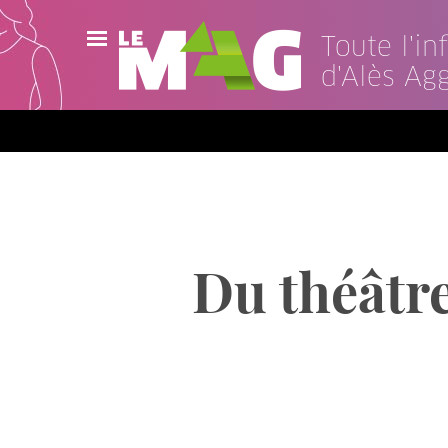
Toute l'i
d'Alès Ag
Actualités
Agenda
Publications
Vidéos
Du théâtre
Contact