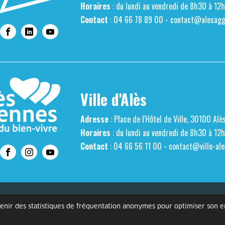
Horaires
: du lundi au vendredi de 8h30 à 12
Contact
: 04 66 78 89 00 -
contact@alesaggl
Ville d'Alès
Adresse
: Place de l'Hôtel de Ville, 30100 Alè
Horaires
: du lundi au vendredi de 8h30 à 12
Contact
: 04 66 56 11 00 -
contact@ville-ale
s personnelles
Mentions légales
Gestion des cookies
Accessibilité
btenir des statistiques de fréquentation anonymes pour optimiser son 