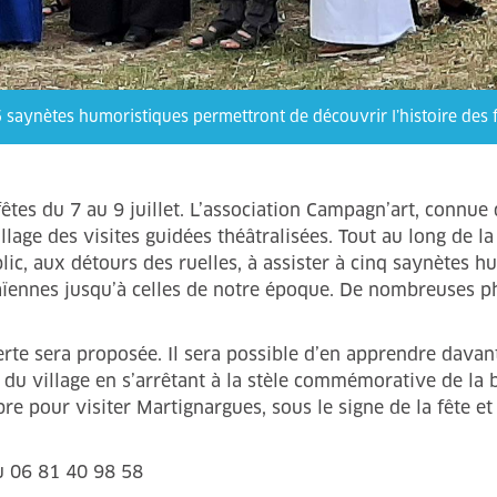
 saynètes humoristiques permettront de découvrir l’histoire des
̂tes du 7 au 9 juillet. L’association Campagn’art, connue 
age des visites guidées théâtralisées. Tout au long de 
ic, aux détours des ruelles, à assister à cinq saynètes 
 païennes jusqu’à celles de notre époque. De nombreuses
erte sera proposée. Il sera possible d’en apprendre davan
 du village en s’arrêtant à la stèle commémorative de la 
 pour visiter Martignargues, sous le signe de la fête et d
au 06 81 40 98 58