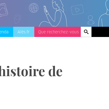
enda
Alès.fr
histoire de