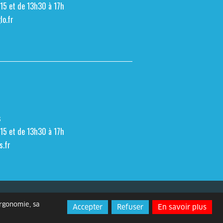
h15 et de 13h30 à 17h
o.fr
s
h15 et de 13h30 à 17h
s.fr
Espace presse
Contact
ergonomie, sa
Accepter
Refuser
En savoir plus