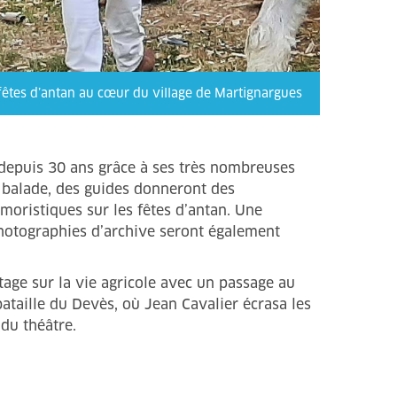
 fêtes d’antan au cœur du village de Martignargues
depuis 30 ans grâce à ses très nombreuses
la balade, des guides donneront des
humoristiques sur les fêtes d’antan. Une
 photographies d’archive seront également
tage sur la vie agricole avec un passage au
bataille du Devès, où Jean Cavalier écrasa les
u théâtre.