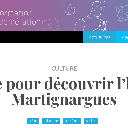
nformation
glomération
Actualités
Ag
CULTURE
 pour découvrir l’
Martignargues
Fête
Histoire
Théâtre
Visite