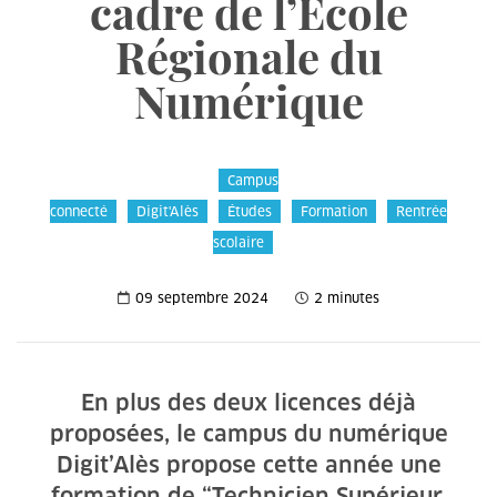
cadre de l’École
Régionale du
Numérique
Campus
connecté
Digit'Alès
Études
Formation
Rentrée
scolaire
09 septembre 2024
2 minutes
En plus des deux licences déjà
proposées, le campus du numérique
Digit’Alès propose cette année une
formation de “Technicien Supérieur,