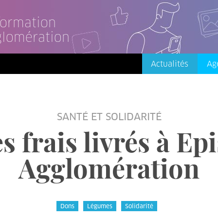
nformation
glomération
Actualités
Ag
SANTÉ ET SOLIDARITÉ
 frais livrés à Epi
Agglomération
Dons
Légumes
Solidarité