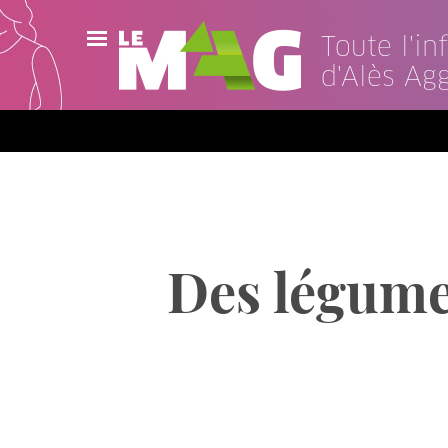
Toute l'i
d'Alès Ag
Actualités
Agenda
Publications
Vidéos
Des légumes
Contact