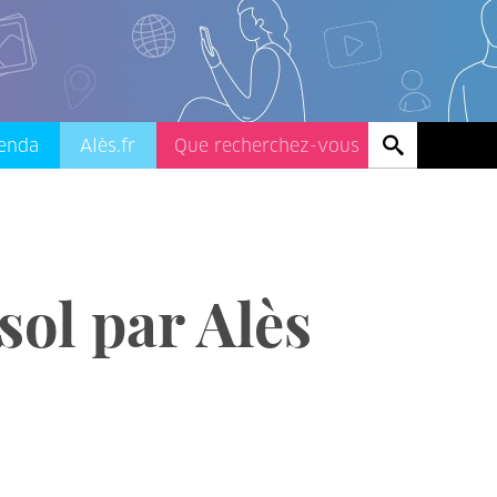
enda
Alès.fr
sol par Alès