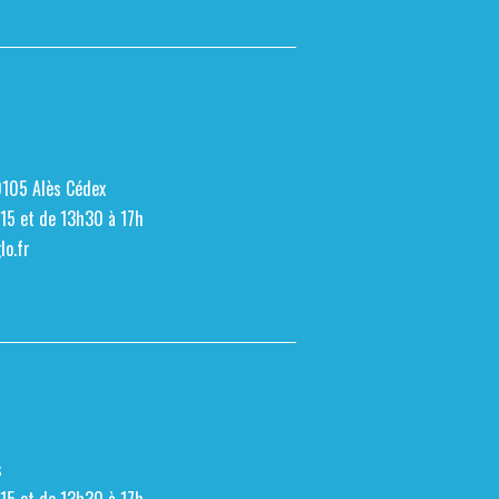
0105 Alès Cédex
h15 et de 13h30 à 17h
o.fr
s