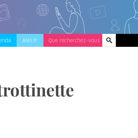
enda
Alès.fr
rottinette