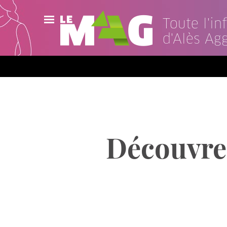
Toute l'i
d'Alès Ag
Actualités
Agenda
Publications
Vidéos
Découvrez
Contact