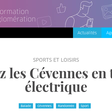
nformation
glomération
Actualités
Ag
SPORTS ET LOISIRS
 les Cévennes en t
électrique
Balade
Cévennes
Randonnée
Sport