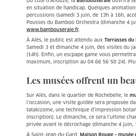
Du côté d’Anduze, la
Bambouseraie
ouvrira se
en situation de handicap. Quelques animations
percussions (samedi 3 juin, de 13h à 16h, accè
Pousses du Bamboo Orchestra (dimanche 4 juin, 
www.bambouseraie.fr
.
À Alès, le public est attendu aux
Terrasses du
Samedi 3 et dimanche 4 juin, des visites du j
(14h). Enfin, un escpape game vous permettra 
maximum, inscription au 04 66 56 50 24). Plu
Les musées offrent un b
Sur Alès, dans le quartier de Rochebelle, le
mu
l’occasion, une visite guidée sera proposée da
tatakizome, une technique d’impression botani
inscription). Le dimanche, ce sera l’ultime ch
privée avant le décrochage (dimanche 4 juin, 1
À Saint-Jean-du-Gard,
Maison Rouge – musée d