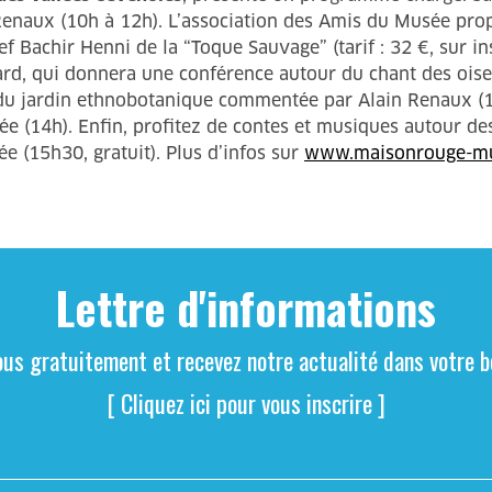
enaux (10h à 12h). L’association des Amis du Musée pro
ef Bachir Henni de la “Toque Sauvage” (tarif : 32 €, sur i
rd, qui donnera une conférence autour du chant des oise
ite du jardin ethnobotanique commentée par Alain Renaux
ée (14h). Enfin, profitez de contes et musiques autour de
 (15h30, gratuit). Plus d’infos sur
www.maisonrouge-mu
Lettre d'informations
ous gratuitement et recevez notre actualité dans votre bo
[ Cliquez ici pour vous inscrire ]