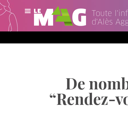
Toute l'i
d'Alès Ag
Actualités
Agenda
Publications
Vidéos
De nombr
Contact
“Rendez-vou