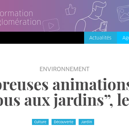
nformation
glomération
Actualités
Ag
ENVIRONNEMENT
euses animations
s aux jardins”, les
Culture
Découverte
Jardin