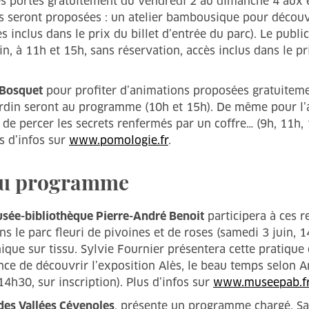
s portes gratuitement du vendredi 2 au dimanche 4 aux e
 seront proposées : un atelier bambousique pour découvr
s inclus dans le prix du billet d’entrée du parc). Le publi
à 11h et 15h, sans réservation, accès inclus dans le prix
 Bosquet
pour profiter d’animations proposées gratuiteme
ardin seront au programme (10h et 15h). De même pour l’a
de percer les secrets renfermés par un coffre… (9h, 11h,
s d’infos sur
www.pomologie.fr
.
eau programme
sée-bibliothèque Pierre-André Benoit
participera à ces r
ns le parc fleuri de pivoines et de roses (samedi 3 juin, 1
que sur tissu. Sylvie Fournier présentera cette pratique 
ance de découvrir l’exposition Alès, le beau temps selon An
4h30, sur inscription). Plus d’infos sur
www.museepab.f
es Vallées Cévenoles
, présente un programme chargé. Same