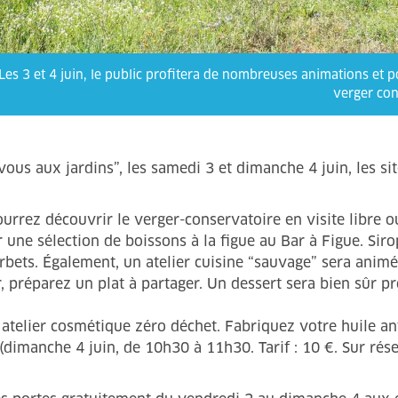
Les 3 et 4 juin, le public profitera de nombreuses animations et 
verger con
ous aux jardins”, les samedi 3 et dimanche 4 juin, les si
urrez découvrir le verger-conservatoire en visite libre ou
r une sélection de boissons à la figue au Bar à Figue. Siro
rbets. Également, un atelier cuisine “sauvage” sera animé 
r, préparez un plat à partager. Un dessert sera bien sûr pr
n atelier cosmétique zéro déchet. Fabriquez votre huile an
dimanche 4 juin, de 10h30 à 11h30. Tarif : 10 €. Sur réser