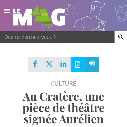
Actualités
Agenda
Publications
Vidéos
CULTURE
Contact
Au Cratère, une
pièce de théâtre
signée Aurélien