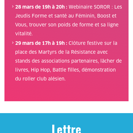
28 mars de 19h à 20h :
Webinaire SOROR : Les
Jeudis Forme et santé au Féminin, Boost et
Vous, trouver son poids de forme et sa ligne
vitalité.
29 mars de 17h à 19h :
Clôture festive sur la
place des Martyrs de la Résistance avec
stands des associations partenaires, lâcher de
livres, Hip Hop, Battle filles, démonstration
du roller club alésien.
Lettre