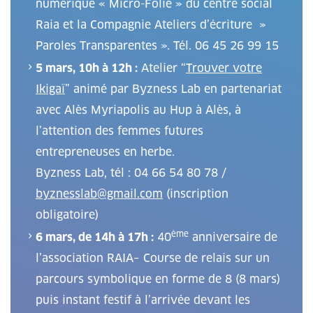
numérique « Micro-Folie » du centre social
Raia et la Compagnie Ateliers d’écriture »
Paroles Transparentes ». Tél. 06 45 26 99 15
5 mars, 10h à 12h :
Atelier “
Trouver votre
Ikigaï
” animé par Byzness Lab en partenariat
avec Alès Myriapolis au Hup à Alès, à
l’attention des femmes futures
entrepreneuses en herbe.
Byzness Lab, tél : 04 66 54 80 78 /
byznesslab@gmail.com
(inscription
obligatoire)
ème
6 mars, de 14h à 17h :
40
anniversaire de
l’association RAIA– Course de relais sur un
parcours symbolique en forme de 8 (8 mars)
puis instant festif à l’arrivée devant les