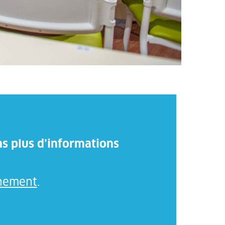
ns plus d’informations
rnement
.