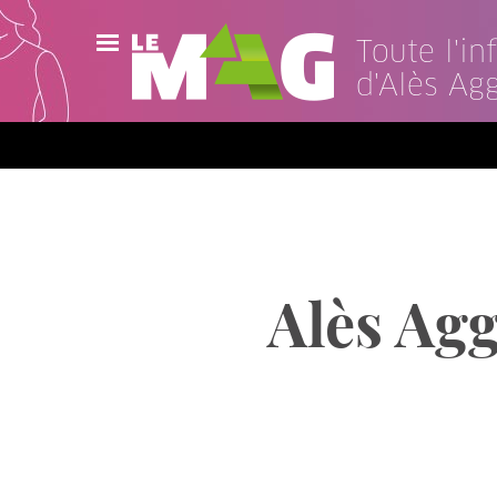
Toute l'i
d'Alès Ag
Actualités
Agenda
Publications
Vidéos
Alès Ag
Contact