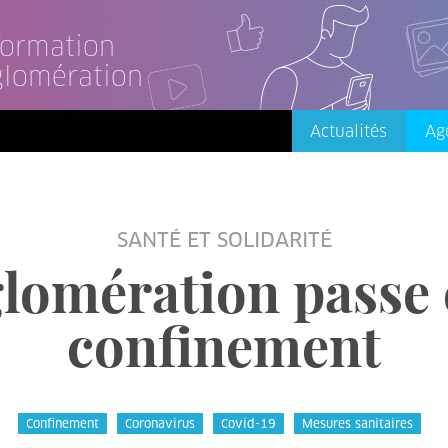
nformation
glomération
Actualités
Ag
SANTÉ ET SOLIDARITÉ
glomération passe
confinement
Confinement
Coronavirus
Covid-19
Mesures sanitaires