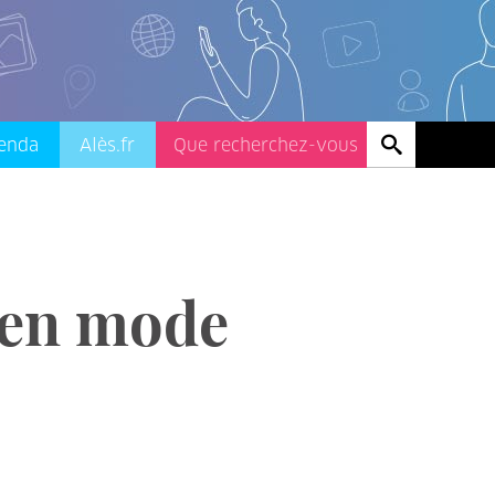
enda
Alès.fr
 en mode