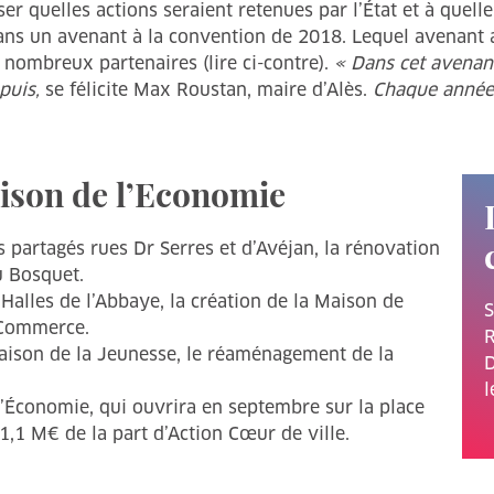
ser quelles actions seraient retenues par l’État et à quell
 dans un avenant à la convention de 2018. Lequel avenant
de nombreux partenaires (lire ci-contre).
« Dans cet avenant
puis,
se félicite Max Roustan, maire d’Alès.
Chaque année,
aison de l’Economie
s partagés rues Dr Serres et d’Avéjan, la rénovation
u Bosquet.
 Halles de l’Abbaye, la création de la Maison de
S
u Commerce.
R
 Maison de la Jeunesse, le réaménagement de la
D
l
 l’Économie, qui ouvrira en septembre sur la place
1,1 M€ de la part d’Action Cœur de ville.