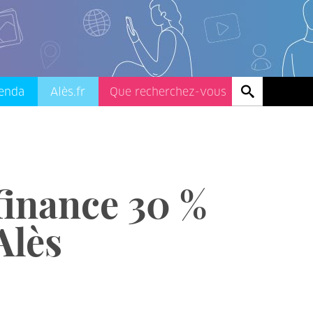
enda
Alès.fr
 finance 30 %
Alès