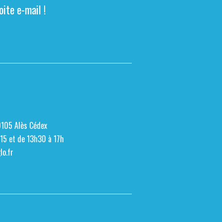
ite e-mail !
0105 Alès Cédex
h15 et de 13h30 à 17h
o.fr