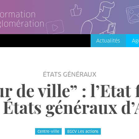
nformation
glomération
Actualités
Ag
ÉTATS GÉNÉRAUX
 de ville” : l’Etat
 États généraux d’
Centre-ville
EGCV Les actions