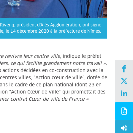
 Rivenq, président d’Alès Agglomération, ont signé
le, le 14 décembre 2020 à la préfecture de Nîmes.
revivre leur centre ville,
indique le préfet
ers, ce qui facilite grandement notre travail »
.
8 actions décidées en co-construction avec la
entres villes, “Action cœur de ville”, dotée de
ans le cadre de ce plan national (dont 23 en
tion “Action Cœur de ville” qui promettait des
mier contrat Cœur de ville de France »