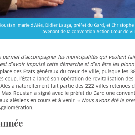
oustan, marie d’Alès, Didier Lauga, préfet du Gard, et Christophe
l’avenant de la convention Action Cœur de vil
permet d’accompagner les municipalités qui veulent faire 
est d’avoir impulsé cette démarche et d’en être les pionni
 place des États généraux du cœur de ville, puisque les 3
 coup, l’État a lancé son opération de revitalisation des c
Alès a naturellement fait partie des 222 villes retenues d
18, Max Roustan a signé avec le préfet du Gard une conven
aux alésiens en cours et à venir.
« Nous avons été le pre
Agglomération.
 année