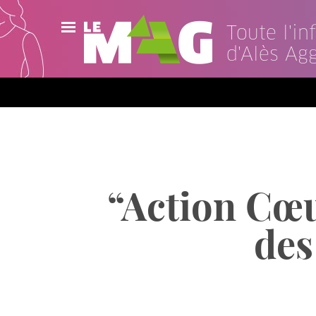
Toute l'i
d'Alès Ag
Actualités
Agenda
Publications
Vidéos
“Action Cœur
Contact
des