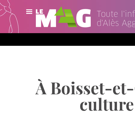
Toute l'i
d'Alès Ag
Actualités
Agenda
Publications
Vidéos
À Boisset-et-
Contact
culture