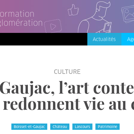
nformation
glomération
Actualités
Ag
CULTURE
Gaujac, l’art cont
 redonnent vie au
Boisset-et-Gaujac
Château
Lascours
Patrimoine