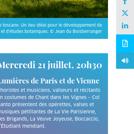
 toscane. Un lieu idéal pour le développement de
s et d’études botaniques. © Jean du Boisberranger
Mercredi 21 juillet, 20h30
Lumières de Paris et de Vienne
horistes et musiciens, valseurs et récitants
n costumes de Chant dans les Vignes – Col
anto présentent des opérettes, valses et
usiques pétillantes de La Vie Parisienne,
es Brigands, La Veuve Joyeuse, Boccaccio,
’Étudiant mendiant.