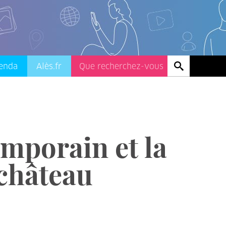
enda
Alès.fr
emporain et la
 château