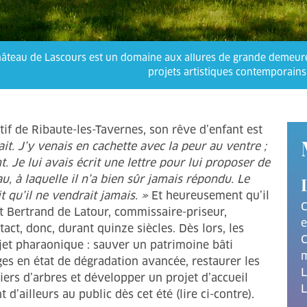
hâteau de Lascours est un domaine aux allures de grande demeure
projets artistiques contemporain
atif de Ribaute-les-Tavernes, son rêve d’enfant est
ait. J’y venais en cachette avec la peur au ventre ;
 Je lui avais écrit une lettre pour lui proposer de
au, à laquelle il n’a bien sûr jamais répondu. Le
it qu’il ne vendrait jamais. »
Et heureusement qu’il
C
 et Bertrand de Latour, commissaire-priseur,
e
act, donc, durant quinze siècles. Dès lors, les
C
jet pharaonique : sauver un patrimoine bâti
m
s en état de dégradation avancée, restaurer les
L
iers d’arbres et développer un projet d’accueil
L
 d’ailleurs au public dès cet été (lire ci-contre).