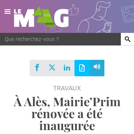
Actualités
Agenda
Publications
Vidéos
TRAVAUX
Contact
À Alès, Mairie’Prim
rénovée a été
inaugurée