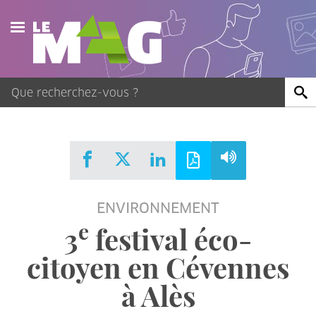
Actualités
Agenda
Publications
Vidéos
ENVIRONNEMENT
Contact
e
3
festival éco-
citoyen en Cévennes
à Alès