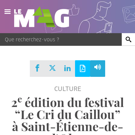
Actualités
Agenda
Publications
Vidéos
CULTURE
Contact
e
2
édition du festival
“Le Cri du Caillou”
à Saint-Étienne-de-