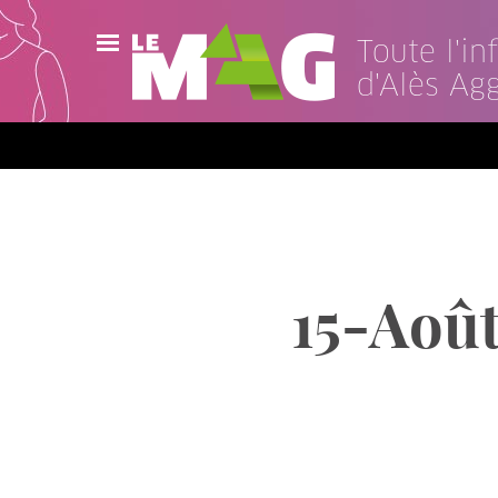
Toute l'i
d'Alès Ag
Actualités
Agenda
Publications
Vidéos
15-Août
Contact