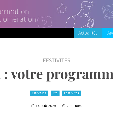
nformation
glomération
Actualités
Ag
FESTIVITÉS
 : votre programm
Estiv'Alès
Été
Festivités
14 août 2025
2 minutes