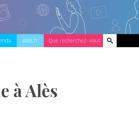
enda
Alès.fr
e à Alès