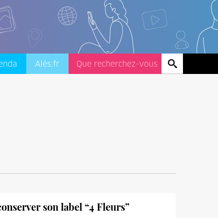
enda
Alès.fr
 conserver son label “4 Fleurs”