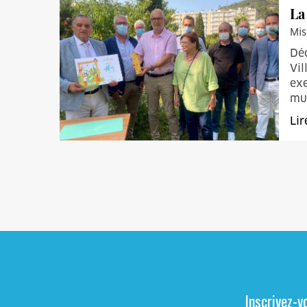
La
Mis
Déc
Vil
exe
mun
Lir
Inscrivez-v