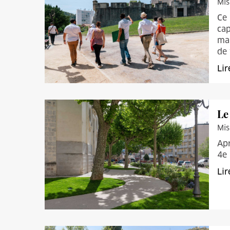
Mis
Ce 
cap
mai
de 
Lir
Le
Mis
Apr
4e 
Lir