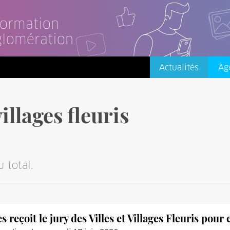
nformation
glomération
Actualités
Ag
villages fleuris
 total.
ès reçoit le jury des Villes et Villages Fleuris pour