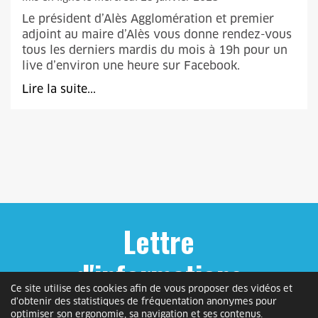
Le président d’Alès Agglomération et premier
adjoint au maire d’Alès vous donne rendez-vous
tous les derniers mardis du mois à 19h pour un
live d’environ une heure sur Facebook.
Lire la suite...
Lettre
d'informations
Ce site utilise des cookies afin de vous proposer des vidéos et
d'obtenir des statistiques de fréquentation anonymes pour
Inscrivez-vous gratuitement et recevez
optimiser son ergonomie, sa navigation et ses contenus.