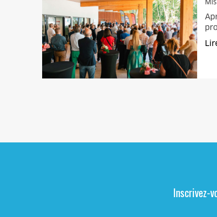
Mis
Apr
pro
Lir
Inscrivez-v