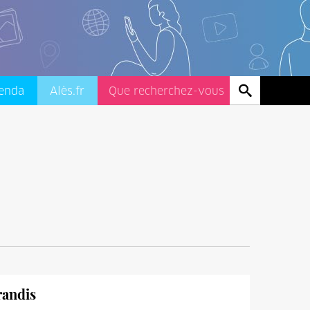
enda
Alès.fr
randis