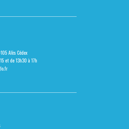
0105 Alès Cédex
h15 et de 13h30 à 17h
o.fr
s