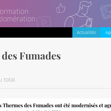
nformation
glomération
Actualités
Ag
 des Fumades
 total.
s Thermes des Fumades ont été modernisés et ag