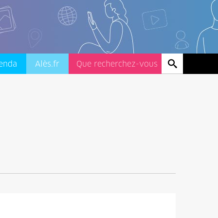
enda
Alès.fr