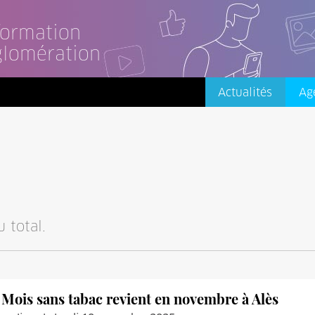
nformation
glomération
Actualités
Ag
 total.
 Mois sans tabac revient en novembre à Alès