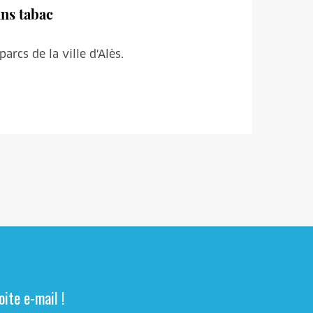
ans tabac
rcs de la ville d'Alès.
ite e-mail !