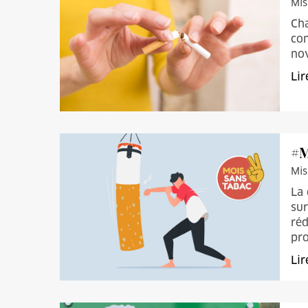
Mis
Cha
con
no
Lir
#M
Mis
La 
sur
réd
pr
Lir