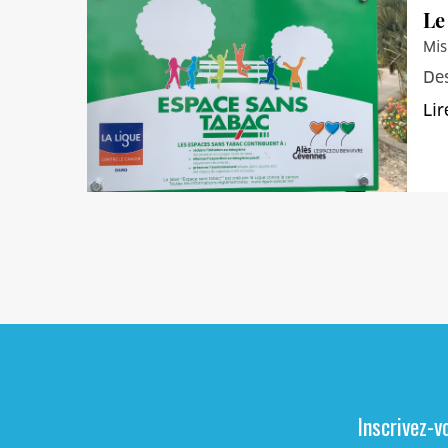
Le
Mis
Des
Lir
Inscrivez-v