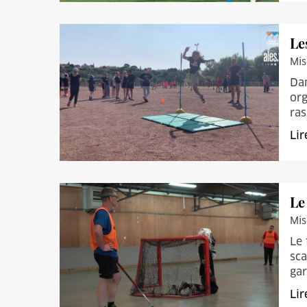
Le
Mis
Dan
org
ras
Lir
Le
Mis
Le 
sca
gar
Lir