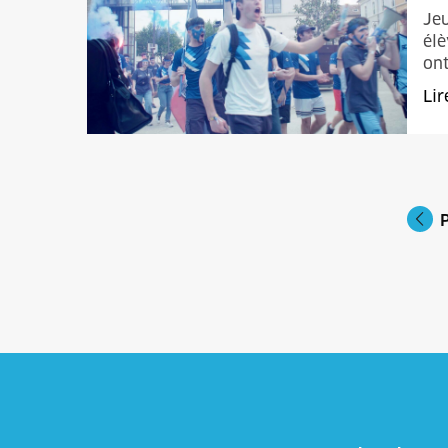
Jeu
élè
ont
Lir