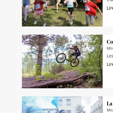
Lir
Co
Mis
Les
Lir
La
Mis