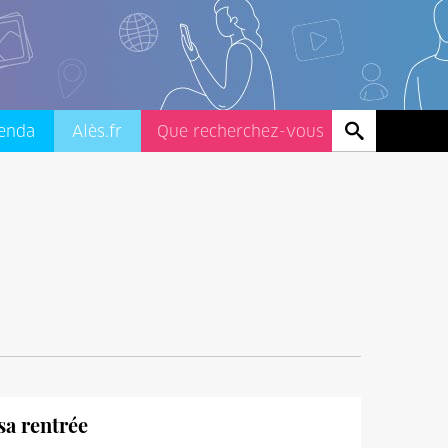
enda
Alès.fr
sa rentrée