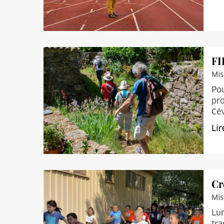
FI
Mis
Pou
pr
Cé
Lir
Cr
Mis
Lun
tra