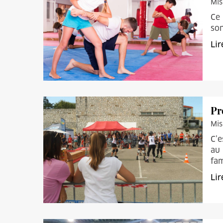
Mis
Ce 
son
Lir
Pr
Mis
C’e
au 
fam
Lir