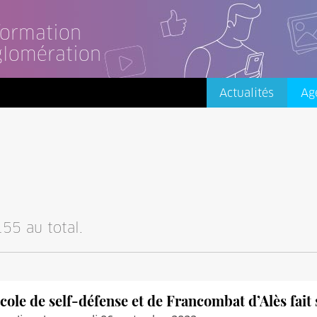
nformation
glomération
Actualités
Ag
55 au total.
école de self-défense et de Francombat d’Alès fait 