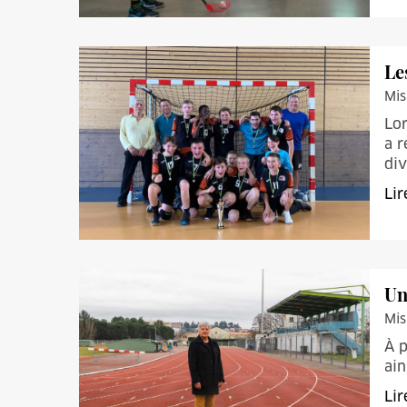
Le
Mis
Lor
a r
div
Lir
Un
Mis
À 
ain
Lir