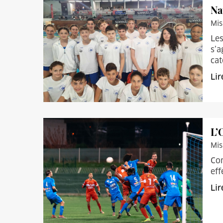
Na
Mis
Les
s’a
cat
Lir
L’
Mis
Con
eff
Lir