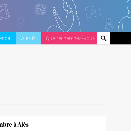
enda
Alès.fr
mbre à Alès