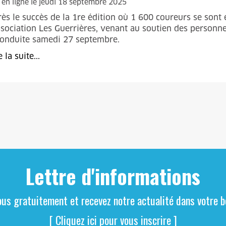
 en ligne le jeudi 18 septembre 2025
ès le succès de la 1re édition où 1 600 coureurs se sont 
ssociation Les Guerrières, venant au soutien des personne
conduite samedi 27 septembre.
e la suite...
Lettre d'informations
ous gratuitement et recevez notre actualité dans votre bo
[ Cliquez ici pour vous inscrire ]