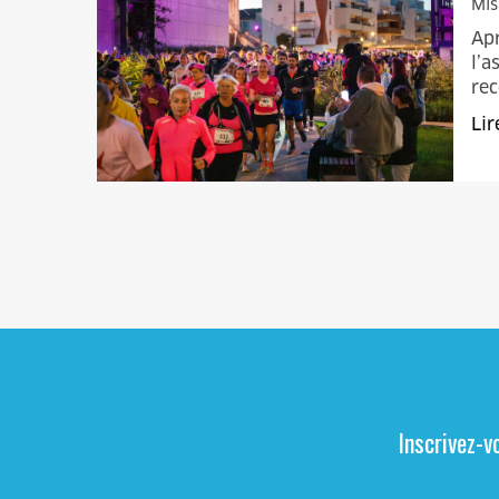
Mis
Apr
l’a
re
Lir
Inscrivez-v