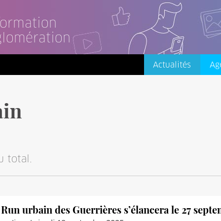
nformation
glomération
Actualités
Ag
ain
 total.
 Run urbain des Guerrières s’élancera le 27 septe