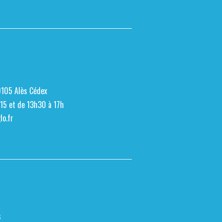
0105 Alès Cédex
h15 et de 13h30 à 17h
o.fr
s