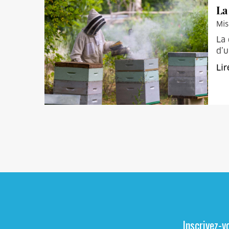
La
Mis
La 
d’u
Lir
Inscrivez-v