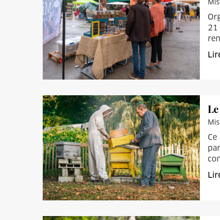
Mis
Org
21 
ren
Lir
Le
Mis
Ce 
par
con
Lir