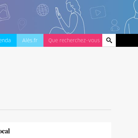
enda
Alès.fr
ocal