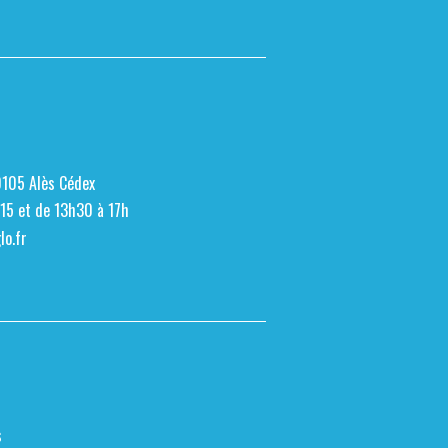
0105 Alès Cédex
h15 et de 13h30 à 17h
o.fr
s