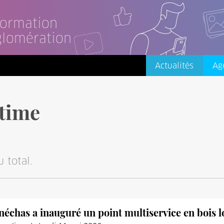
nformation
glomération
Actualités
Ag
time
 total.
́néchas a inauguré un point multiservice en bois l