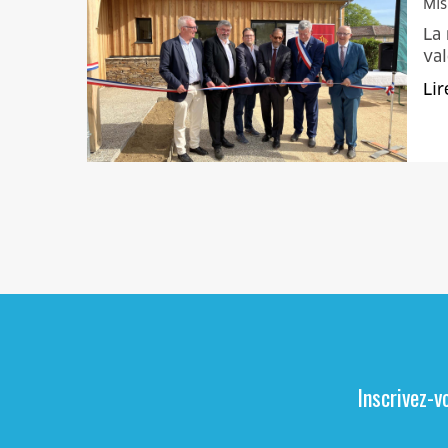
Mis
La 
val
Lir
Inscrivez-v