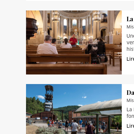
La
Mis
Une
ven
his
Lir
Da
Mis
La 
fon
Lir