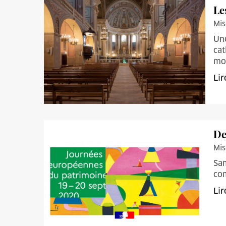
Le
Mis
Une
cat
mon
Lir
De
Mis
Sam
com
Lir