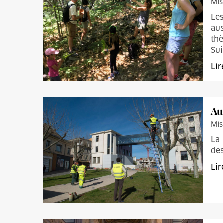
Mis
Les
aus
thè
Sui
Lir
Au
Mis
La 
des
Lir