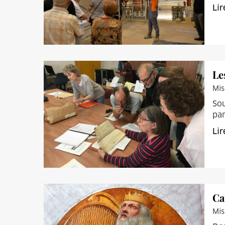
Lir
Le
Mis
Sou
pan
Lir
Ca
Mis