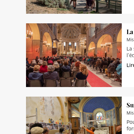
La
Mis
La 
l’é
Lir
Su
Mis
Pou
for