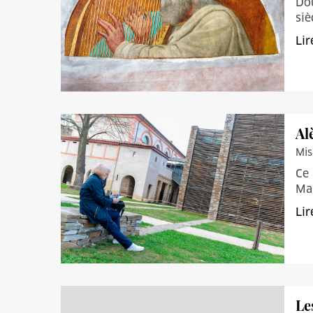
Dou
siè
Lir
Al
Mis
Ce 
Ma
Lir
Le