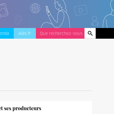
enda
Alès.fr
 et ses producteurs