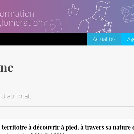
nformation
glomération
Actualités
Ag
ine
8 au total.
 territoire à découvrir à pied, à travers sa nature