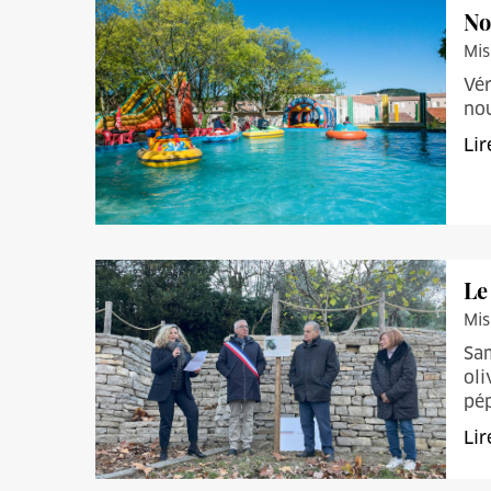
No
Mis
Vér
nou
Lir
Le
Mis
Sa
oli
pép
Lir