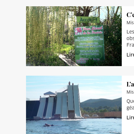
C’
Mis
Les
obs
Fra
Lir
L’
Mis
Que
géa
Lir