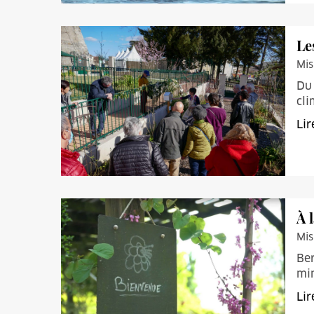
Le
Mis
Du 
cli
Lir
À 
Mis
Ber
min
Lir