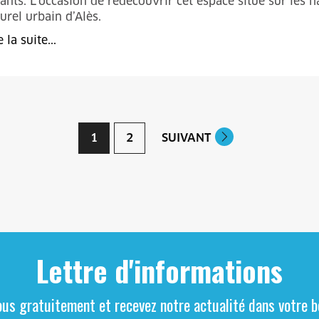
ants. L’occasion de redécouvrir cet espace situé sur les ha
urel urbain d’Alès.
e la suite...
1
2
SUIVANT
Lettre d'informations
ous gratuitement et recevez notre actualité dans votre bo