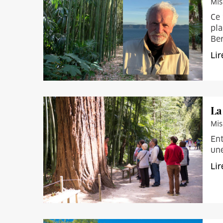
Mis
Ce 
pla
Ber
Lir
La
Mis
Ent
une
Lir