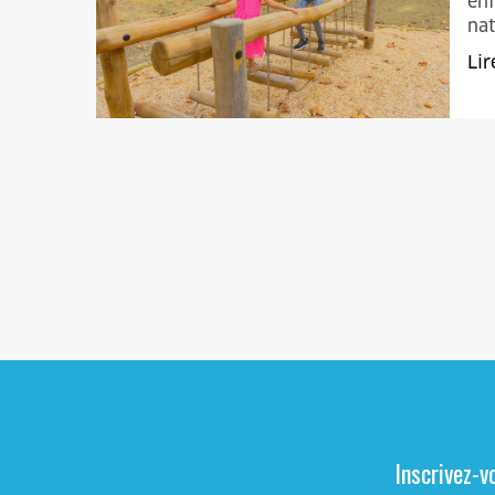
enf
nat
Lir
Inscrivez-v