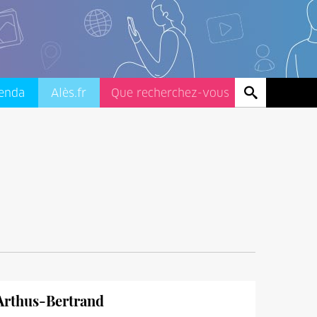
enda
Alès.fr
 Arthus-Bertrand