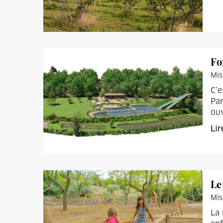
Fo
Mis
C’e
Par
ouv
Lir
Le
Mis
La 