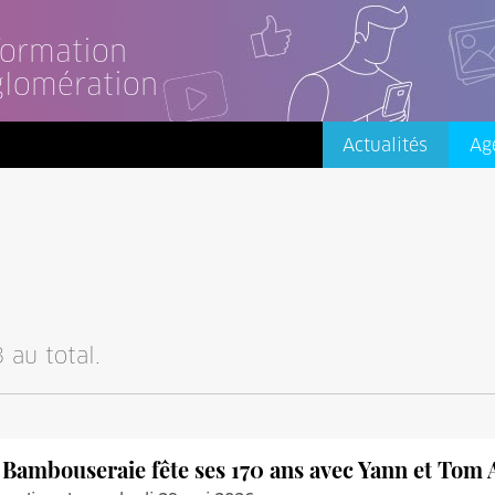
nformation
glomération
Actualités
Ag
 au total.
 Bambouseraie fête ses 170 ans avec Yann et Tom