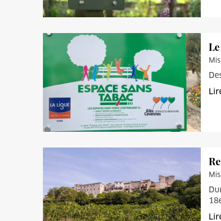
Le
Mis
Des
Lir
Re
Mis
Dur
18e
Lir