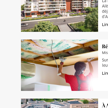
La 
Alè
déj
d’A
Lir
Ré
Mis
Sur
leu
Lir
À 