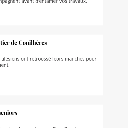
ompagnent avant d'entamer vos travaux.
tier de Conilhères
s alésiens ont retroussé leurs manches pour
ment.
seniors