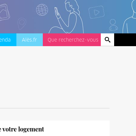
enda
Alès.fr
de votre logement