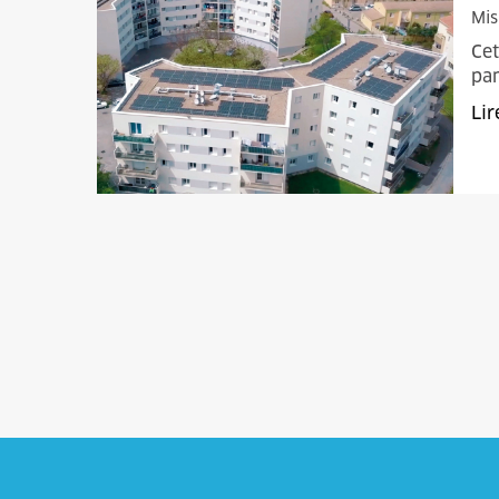
Mis
Cet
pa
Lir