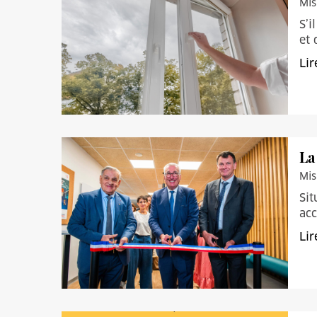
Mis
S’i
et 
Lir
La
Mis
Sit
acc
Lir