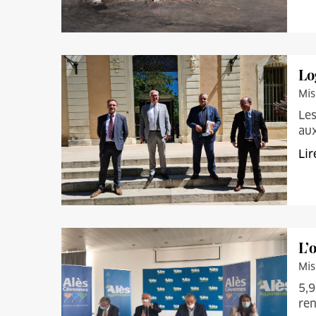
Lo
Mis
Les
aux
Lir
L’
Mis
5,9
ren