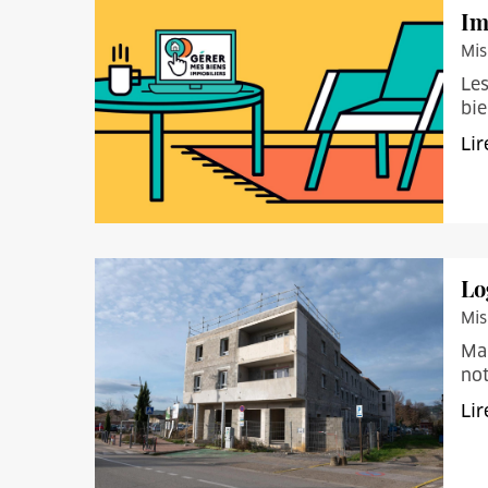
Im
Mis
Les
bie
Lir
Lo
Mis
Mal
not
Lir