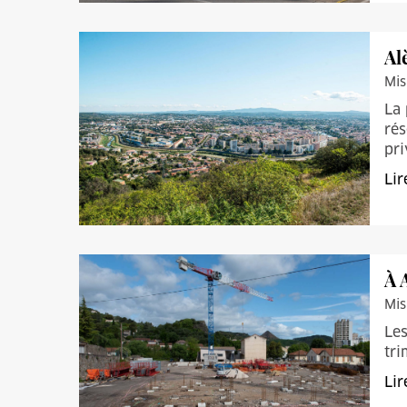
Al
Mis
La 
rés
pri
Lir
À 
Mis
Les
tri
Lir