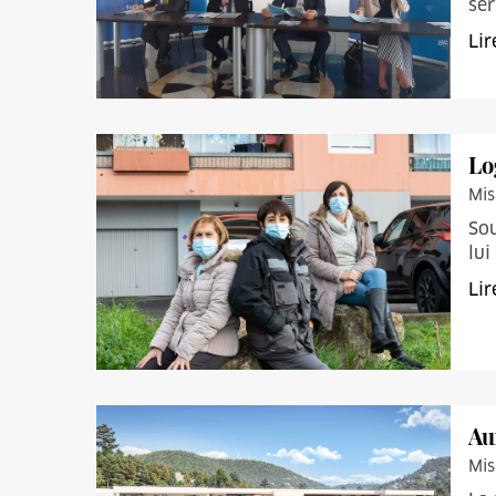
ser
Lir
Lo
Mis
Sou
lui
Lir
Au
Mis