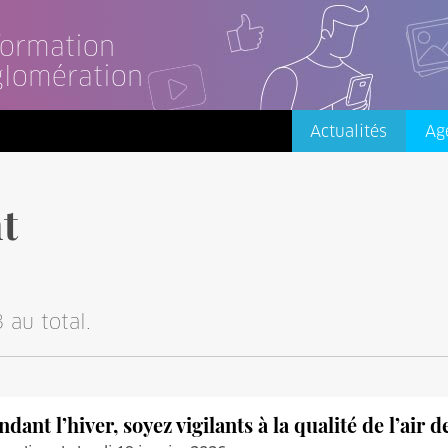
nformation
glomération
Actualités
Ag
t
 au total.
ndant l’hiver, soyez vigilants à la qualité de l’air 