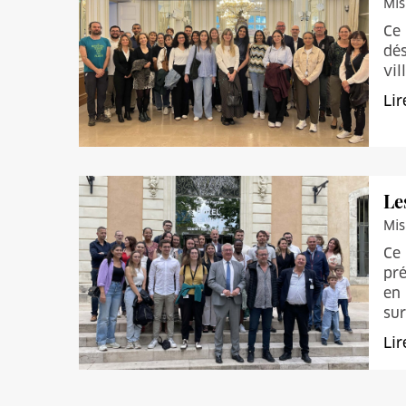
Mis
Ce 
dés
vil
Lir
Le
Mis
Ce 
pré
en 
sur
Lir