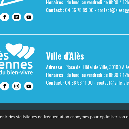
Horaires
: du lundi au vendredi de 8h30 à 12
Contact
: 04 66 78 89 00 -
contact@alesaggl
Ville d'Alès
Adresse
: Place de l'Hôtel de Ville, 30100 Alè
Horaires
: du lundi au vendredi de 8h30 à 12
Contact
: 04 66 56 11 00 -
contact@ville-ale
s personnelles
Mentions légales
Gestion des cookies
Accessibilité
btenir des statistiques de fréquentation anonymes pour optimiser son 