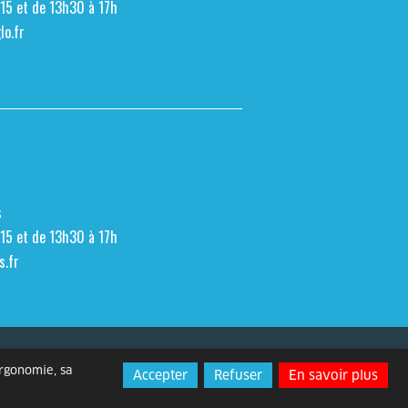
h15 et de 13h30 à 17h
o.fr
s
h15 et de 13h30 à 17h
s.fr
Espace presse
Contact
ergonomie, sa
Accepter
Refuser
En savoir plus