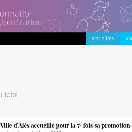
nformation
glomération
Actualités
Ag
 total.
e
 Ville d’Alès accueille pour la 5
fois sa promotion