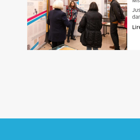
Mis
Jus
dan
Lir