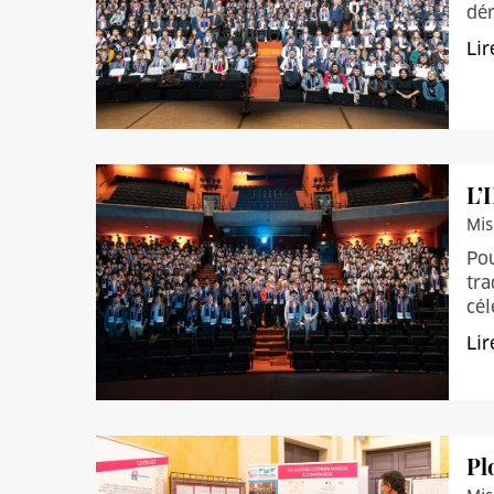
dér
Lir
L’
Mis
Pou
tra
cé
Lir
Pl