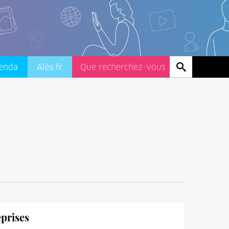
enda
Alès.fr
eprises