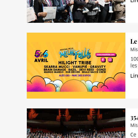
Lir
Le
Mis
100
les
Lir
35
Mis
Ce 