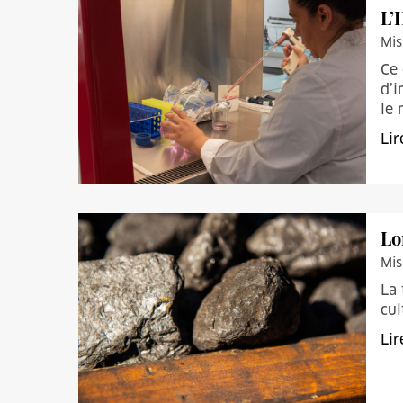
L’
Mis
Ce 
d’i
le
Lir
Lo
Mis
La 
cul
Lir