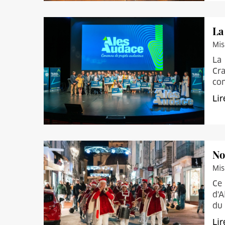
La
Mis
La 
Cra
con
Lir
No
Mis
Ce 
d'A
du
Lir