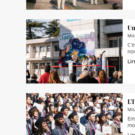
Un
Mis
C’e
nom
Lir
L’
Mis
Emb
mon