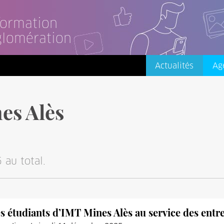
nformation
glomération
Actualités
Ag
es Alès
 au total.
s étudiants d’IMT Mines Alès au service des entr