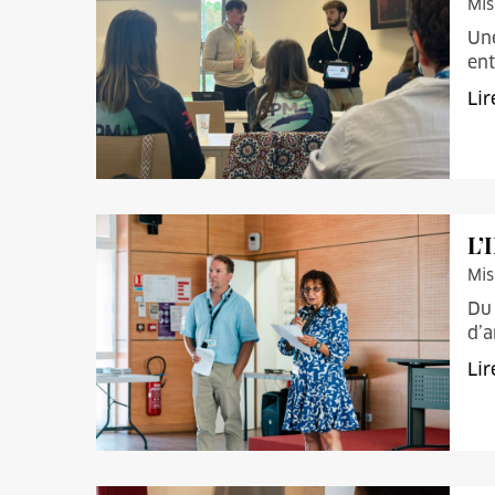
Mis
Une
ent
Lir
L’
Mis
Du 
d’a
Lir