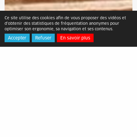
Ce site utilise des cookies afin de vous proposer des vidéos et
d'obtenir des statistiques de fréquentation anonymes pour
optimiser son ergonomie, sa navigation et ses contenus.
Accepter
Refuser
En savoir plus
Axens double lauréat du Prix Pierre
Potier 2023
Mis en ligne le mercredi 13 décembre 2023
Créé en 2006 par le Ministère de l’Économie, des
Finances et de l’Industrie, le Prix Pierre Potier
met en lumière chaque année les initiatives
d’entreprises de la Chimie en faveur du
développement durable et du développement
des démarches éco-responsables.