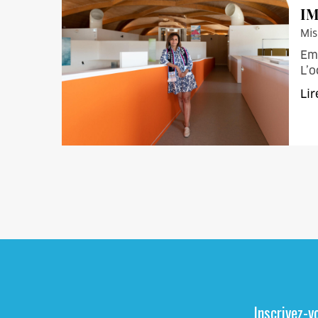
IM
Mis
Emb
L’o
Lir
Inscrivez-v