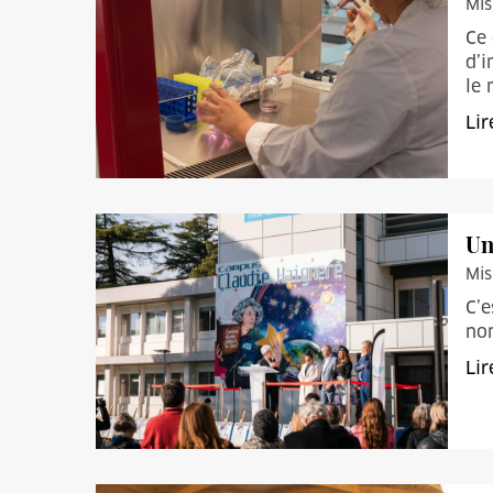
Mis
Ce 
d’i
le
Lir
Un
Mis
C’e
nom
Lir