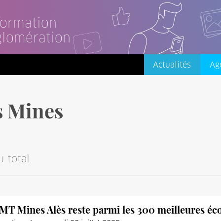
nformation
glomération
Actualités
Ag
s Mines
 total.
IMT Mines Alès reste parmi les 300 meilleures é