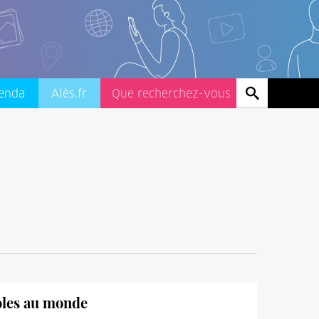
enda
Alès.fr
coles au monde