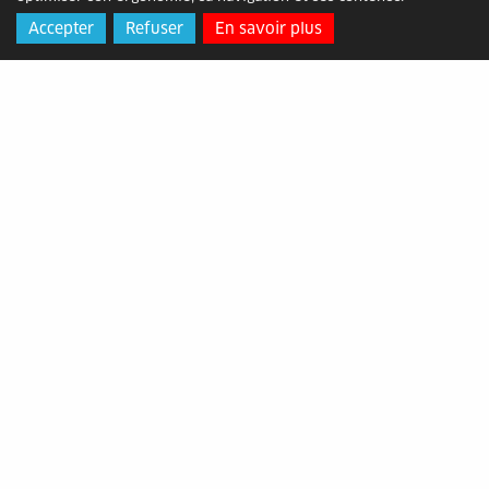
Accepter
Refuser
En savoir plus
La Bambouseraie de Prafrance a rouvert
ses portes
Mis en ligne le mercredi 02 mars 2022
Pour cette nouvelle saison, un espace ludique
pour les enfants a été aménagé au sein de la