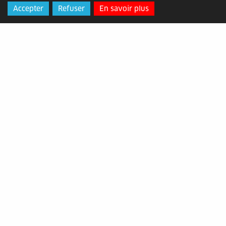
Accepter
Refuser
En savoir plus
Ville d'Alès
Adresse
: Place de l'Hôtel de Ville,
30100 Alès
Horaires
: du lundi au vendredi de
8h30 à 12h15 et de 13h30 à 17h
Contact
: 04 66 56 11 00 -
contact@ville-ales.fr
Données personnelles
Mentions légales
Gestion des cookies
Accessibilité