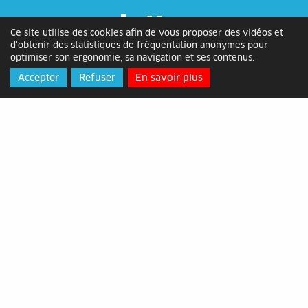
Lettre
Ce site utilise des cookies afin de vous proposer des vidéos et
d'informations
d'obtenir des statistiques de fréquentation anonymes pour
optimiser son ergonomie, sa navigation et ses contenus.
Accepter
Refuser
En savoir plus
Inscrivez-vous gratuitement et recevez
notre actualité dans votre boite e-mail !
[ Cliquez ici pour vous inscrire ]