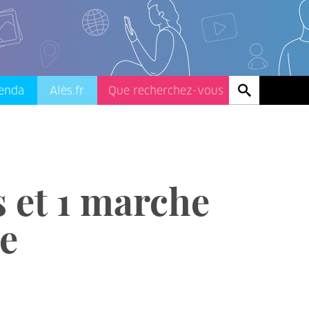
enda
Alès.fr
s et 1 marche
e