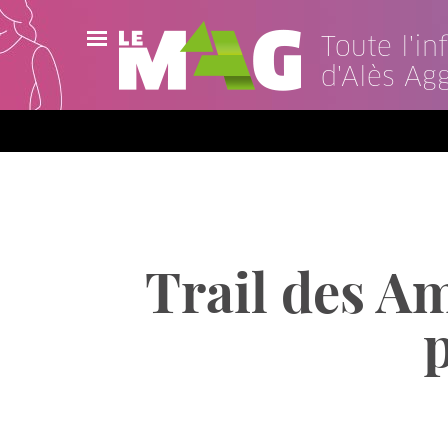
Toute l'i
d'Alès Ag
Actualités
Agenda
Publications
Vidéos
Trail des Am
Contact