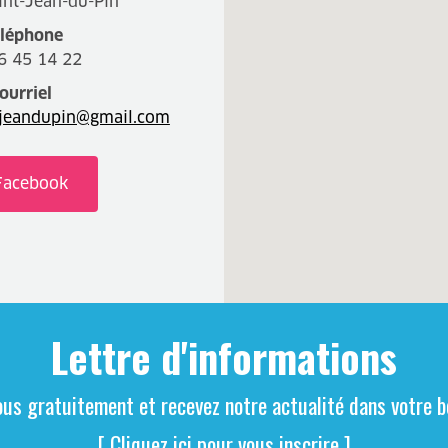
int-Jean-du-Pin
léphone
6 45 14 22
ourriel
tjeandupin@gmail.com
Facebook
Lettre d'informations
ous gratuitement et recevez notre actualité dans votre bo
[ Cliquez ici pour vous inscrire ]