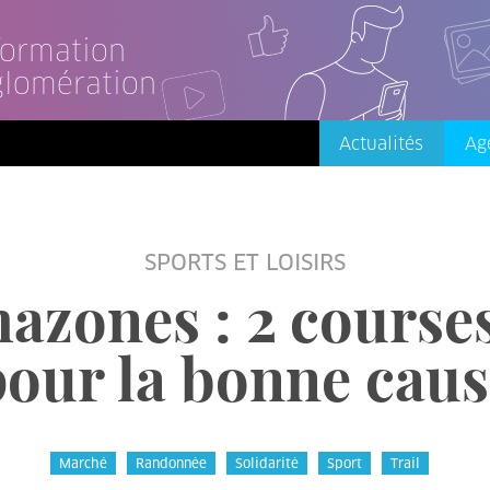
nformation
glomération
Actualités
Ag
SPORTS ET LOISIRS
azones : 2 course
pour la bonne caus
Marché
Randonnée
Solidarité
Sport
Trail