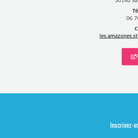
30140 Sa
Té
06 7
C
les.amazones.s
Inscrivez-v