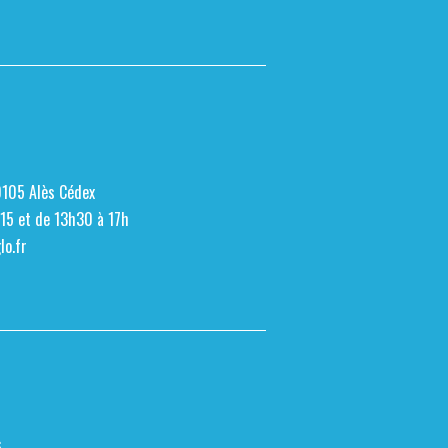
0105 Alès Cédex
h15 et de 13h30 à 17h
o.fr
s