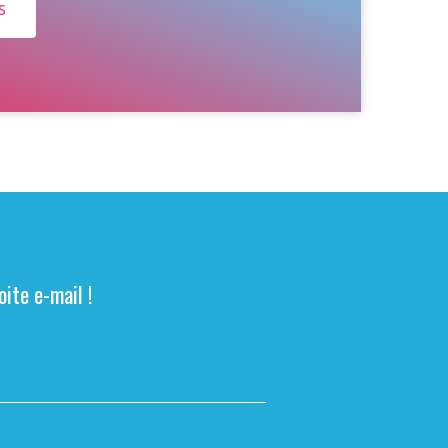
s
ite e-mail !