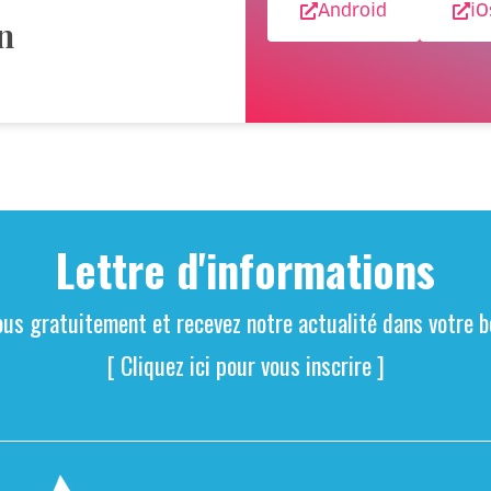
Android
iO
n
Lettre d'informations
ous gratuitement et recevez notre actualité dans votre bo
[ Cliquez ici pour vous inscrire ]