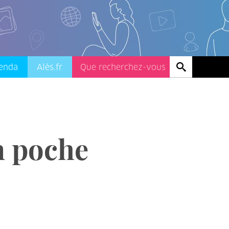
enda
Alès.fr
en poche