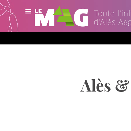
Toute l'i
d'Alès Ag
Actualités
Agenda
Publications
Vidéos
Alès & 
Contact