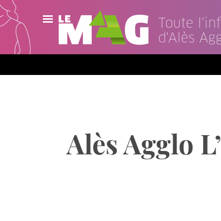
Toute l'i
d'Alès Ag
Actualités
Agenda
Publications
Vidéos
Alès Agglo L’
Contact