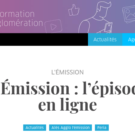
nformation
glomération
Actualités
Ag
L'ÉMISSION
Émission : l’épiso
en ligne
Actualités
Alès Agglo l'émission
Feria