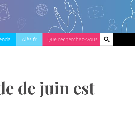
enda
Alès.fr
de de juin est