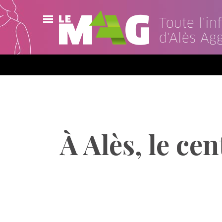
Toute l'i
d'Alès Ag
Actualités
Agenda
Publications
Vidéos
À Alès, le ce
Contact