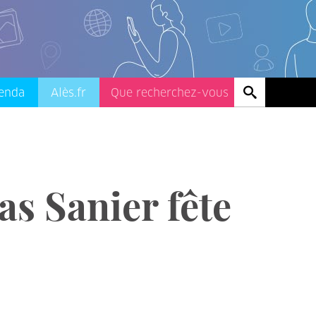
enda
Alès.fr
as Sanier fête