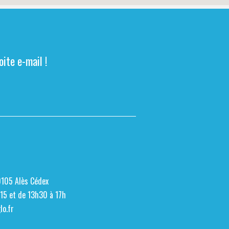
ite e-mail !
0105 Alès Cédex
h15 et de 13h30 à 17h
o.fr