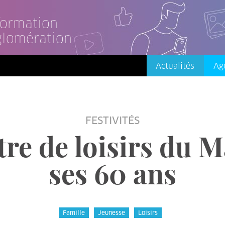
nformation
glomération
Actualités
Ag
FESTIVITÉS
ntre de loisirs du M
ses 60 ans
Famille
Jeunesse
Loisirs