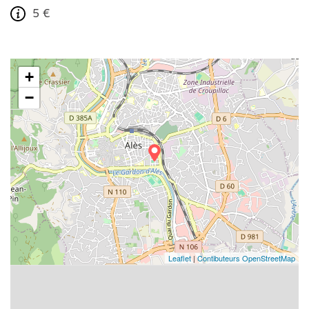
5 €
+
−
Leaflet
|
Contibuteurs OpenStreetMap