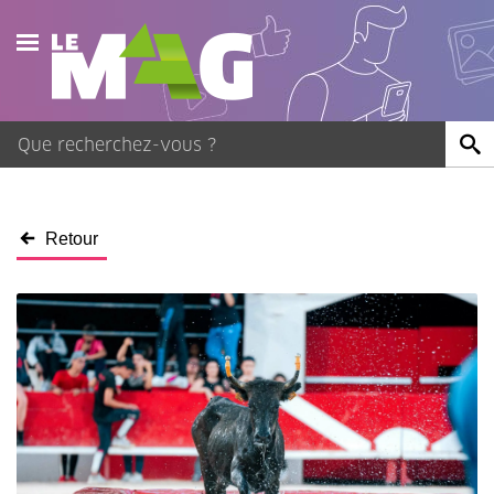
Actualités
Agenda
Publications
Retour
Vidéos
Contact