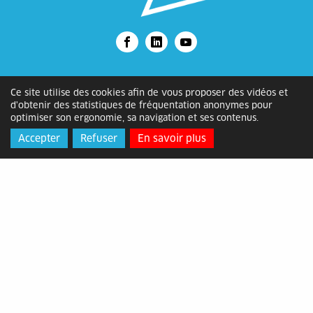
Alès Agglomération
Ce site utilise des cookies afin de vous proposer des vidéos et
d'obtenir des statistiques de fréquentation anonymes pour
Adresse
: Bâtiment ATOME, 2 rue
optimiser son ergonomie, sa navigation et ses contenus.
Michelet, 30105 Alès Cédex
Accepter
Refuser
En savoir plus
Horaires
: du lundi au vendredi de
8h30 à 12h15 et de 13h30 à 17h
Contact
: 04 66 78 89 00 -
contact@alesagglo.fr