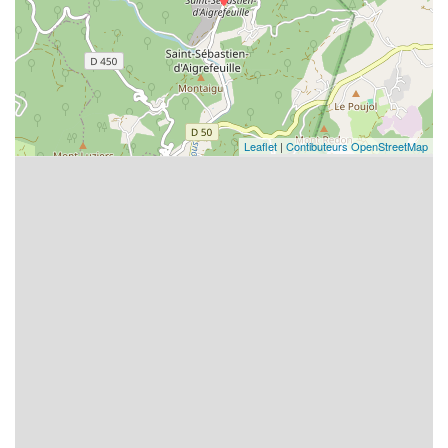
Leaflet
|
Contibuteurs OpenStreetMap