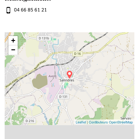
04 66 85 61 21
+
−
Leaflet
|
Contibuteurs OpenStreetMap