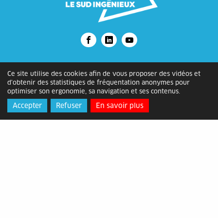
Alès Agglomération
Ce site utilise des cookies afin de vous proposer des vidéos et
d'obtenir des statistiques de fréquentation anonymes pour
Adresse
: Bâtiment ATOME, 2 rue
optimiser son ergonomie, sa navigation et ses contenus.
Michelet, 30105 Alès Cédex
Accepter
Refuser
En savoir plus
Horaires
: du lundi au vendredi de
8h30 à 12h15 et de 13h30 à 17h
Contact
: 04 66 78 89 00 -
contact@alesagglo.fr