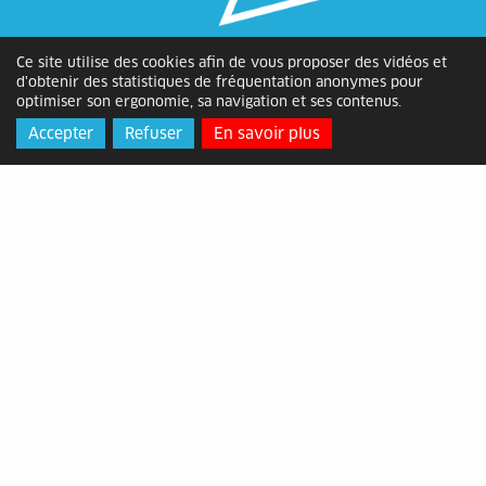
Ce site utilise des cookies afin de vous proposer des vidéos et
d'obtenir des statistiques de fréquentation anonymes pour
optimiser son ergonomie, sa navigation et ses contenus.
Alès Agglomération
Accepter
Refuser
En savoir plus
Adresse
: Bâtiment ATOME, 2 rue
Michelet, 30105 Alès Cédex
Horaires
: du lundi au vendredi de
8h30 à 12h15 et de 13h30 à 17h
Contact
: 04 66 78 89 00 -
contact@alesagglo.fr