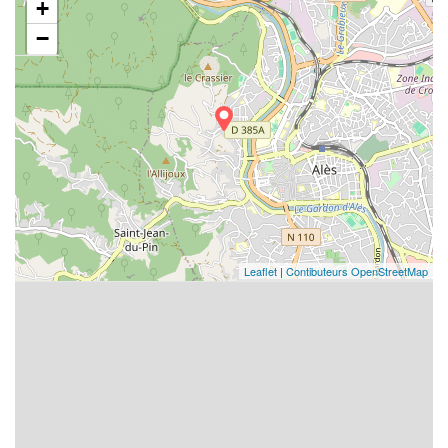
+
−
Leaflet
|
Contibuteurs OpenStreetMap