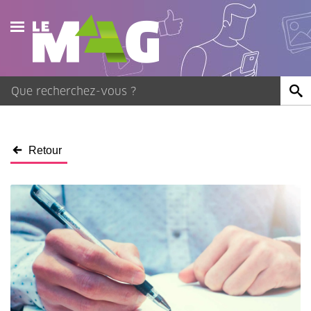
Actualités
Agenda
Publications
Retour
Vidéos
Contact