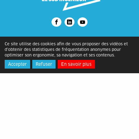
Alès Agglomération
Ce site utilise des cookies afin de vous proposer des vidéos et
d'obtenir des statistiques de fréquentation anonymes pour
Adresse
: Bâtiment ATOME, 2 rue
optimiser son ergonomie, sa navigation et ses contenus.
Michelet, 30105 Alès Cédex
Accepter
Refuser
En savoir plus
Horaires
: du lundi au vendredi de
8h30 à 12h15 et de 13h30 à 17h
Contact
: 04 66 78 89 00 -
contact@alesagglo.fr