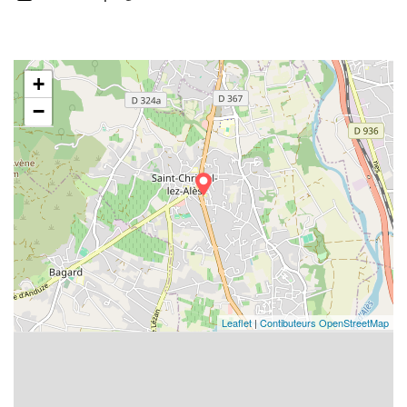
+
−
Leaflet
|
Contibuteurs OpenStreetMap