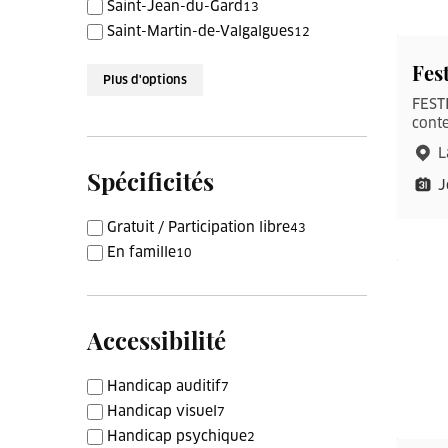
Saint-Jean-du-Gard
13
Saint-Martin-de-Valgalgues
12
Fes
Plus d'options
FESTI
conte
L
Spécificités
J
Gratuit / Participation libre
43
En famille
10
Accessibilité
Handicap auditif
7
Handicap visuel
7
Handicap psychique
2