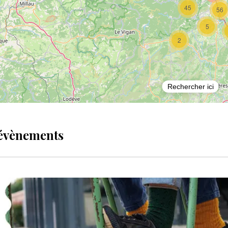
45
56
5
2
Rechercher ici
évènements