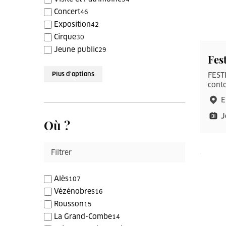
Concert
46
Exposition
42
Cirque
30
Jeune public
29
Fes
Plus d'options
FESTI
conte
E
J
Où ?
Alès
107
Vézénobres
16
Rousson
15
La Grand-Combe
14