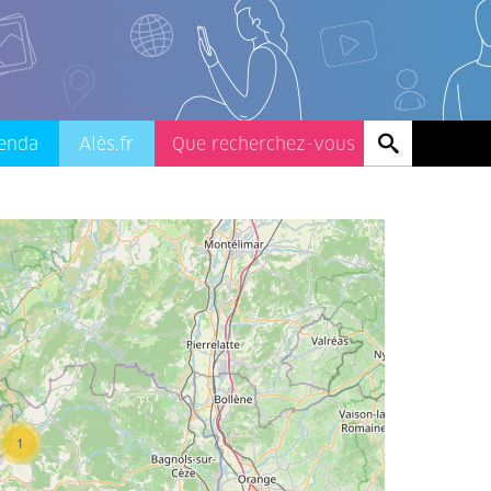
enda
Alès.fr
1