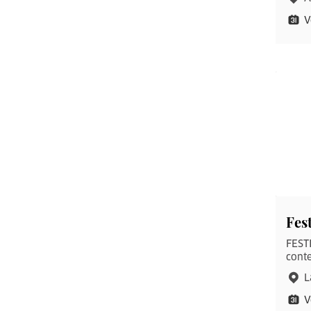
V
Fes
FESTI
conte
L
V