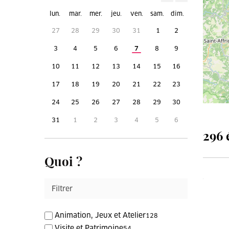
lun.
mar.
mer.
jeu.
ven.
sam.
dim.
27
28
29
30
31
1
2
3
4
5
6
7
8
9
10
11
12
13
14
15
16
17
18
19
20
21
22
23
24
25
26
27
28
29
30
31
1
2
3
4
5
6
296 
Quoi ?
Animation, Jeux et Atelier
128
Visite et Patrimoine
54