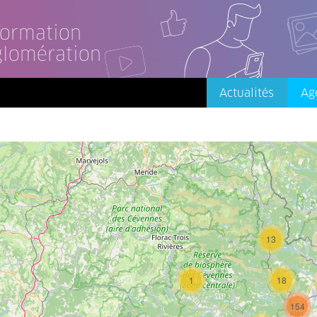
nformation
glomération
Actualités
Ag
13
1
18
154