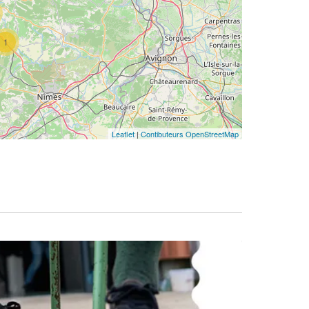
1
Leaflet
|
Contibuteurs OpenStreetMap