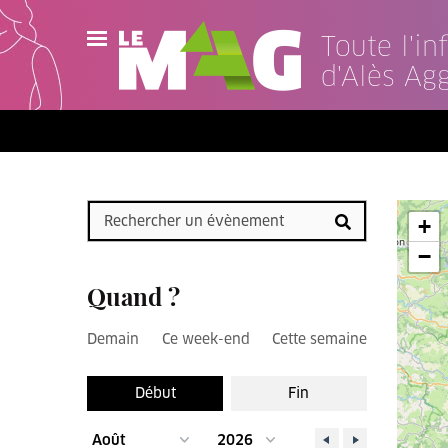
Toute l'i
d'Alès Ag
Actualités
Agenda
Publications
+
Vidéos
−
Quand ?
Contact
Demain
Ce week-end
Cette semaine