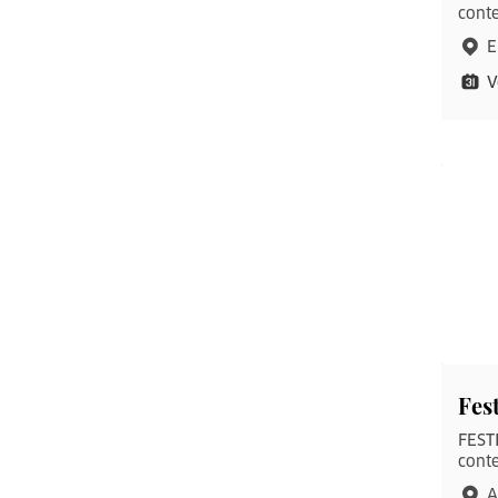
conte
E
V
Fes
FESTI
conte
A