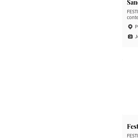
San
FESTI
conte
P
J
Fes
FESTI