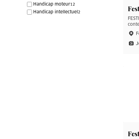
Handicap moteur
12
Fest
Handicap intellectuel
2
FESTI
conte
F
J
Fes